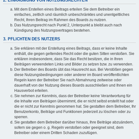
2. EINRÄUMUNG VON NUTZUNGSRECHTEN
Mit dem Erstellen eines Beitrags erteilen Sie dem Betreiber ein
einfaches, zeitlich und räumlich unbeschränktes und unentgeltliches
Recht, Ihren Beitrag im Rahmen des Boards zu nutzen.
Das Nutzungsrecht nach Punkt 2, Unterpunkt a bleibt auch nach
Kündigung des Nutzungsvertrages bestehen.
3. PFLICHTEN DES NUTZERS
Sie erklären mit der Erstellung eines Beitrags, dass er keine Inhalte
enthält, die gegen geltendes Recht oder die guten Sitten verstoßen. Sie
erklären insbesondere, dass Sie das Recht besitzen, die in Ihren
Beiträgen verwendeten Links und Bilder zu setzen bzw. zu verwenden.
Der Betreiber des Boards übt das Hausrecht aus. Bei Verstößen gegen
diese Nutzungsbedingungen oder anderer im Board veröffentlichten
Regeln kann der Betreiber Sie nach Abmahnung zeitweise oder
dauerhaft von der Nutzung dieses Boards ausschließen und Ihnen ein
Hausverbot erteilen.
Sie nehmen zur Kenntnis, dass der Betreiber keine Verantwortung für
die Inhalte von Beiträgen übernimmt, die er nicht selbst erstellt hat oder
die er nicht zur Kenntnis genommen hat. Sie gestatten dem Betreiber, Ihr
Benutzerkonto, Beiträge und Funktionen jederzeit zu löschen oder zu
sperren.
Sie gestatten dem Betreiber darüber hinaus, Ihre Beiträge abzuändern,
sofern sie gegen o. g. Regeln verstoßen oder geeignet sind, dem
Betreiber oder einem Dritten Schaden zuzufügen.